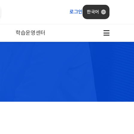
로그인
한국어
학습운영센터
공지사항
1:1 문의
FAQ
이벤트
질의응답
리뷰게시판