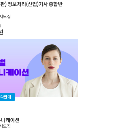
최신판) 정보처리(산업)기사 종합반
상시모집
원
0원
최다판매
뮤니케이션
상시모집