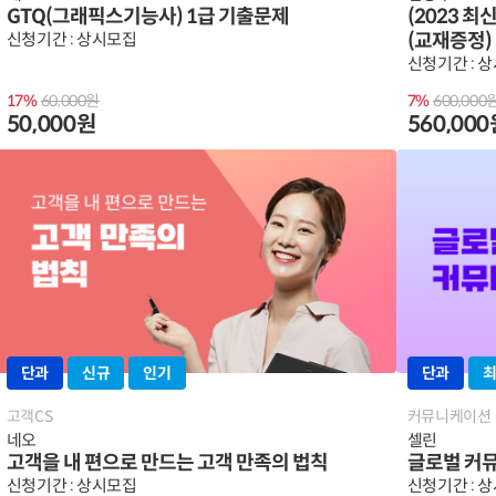
GTQ(그래픽스기능사) 1급 기출문제
(2023 
신청기간 : 상시모집
(교재증정)
신청기간 : 
17%
60,000원
7%
600,000
50,000원
560,00
단과
신규
인기
단과
고객CS
커뮤니케이션
네오
셀린
고객을 내 편으로 만드는 고객 만족의 법칙
글로벌 커
신청기간 : 상시모집
신청기간 : 