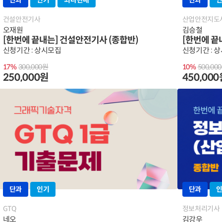
단과
인기
최다판매
단과
건설안전기사
산업안전지도
오재원
김승철
[한번에 끝내는] 건설안전기사 (종합반)
[한번에 끝
신청기간 : 상시모집
신청기간 : 
17%
300,000원
10%
500,00
250,000원
450,00
단과
인기
단과
GTQ
정보처리기사
네오
김강우