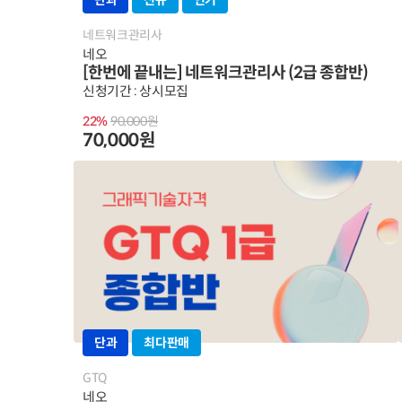
단과
신규
인기
네트워크관리사
네오
[한번에 끝내는] 네트워크관리사 (2급 종합반)
신청기간 : 상시모집
22%
90,000원
70,000원
단과
최다판매
GTQ
네오