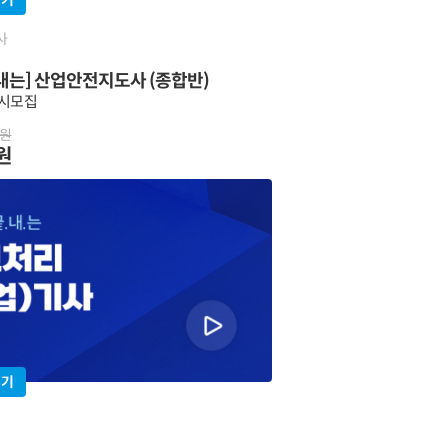
인기
사
내는] 산업안전지도사 (종합반)
상시모집
0원
0원
인기