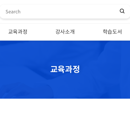
교육과정
강사소개
학습도서
전체 강의
전체
전체 교재
디자인 클래스
김강우
자격증
교육과정
전문가 클래스
셀린
직무
자격증 클래스
오재원
이민아