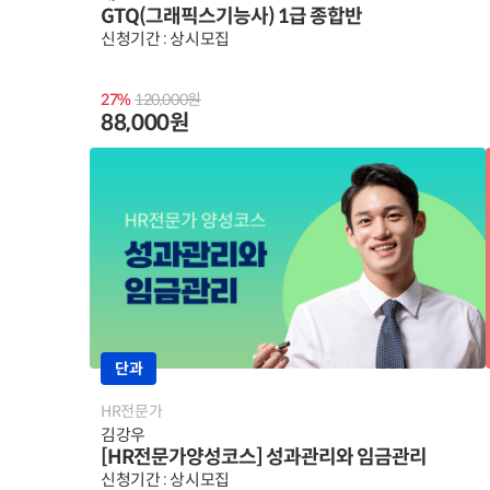
GTQ(그래픽스기능사) 1급 종합반
신청기간 : 상시모집
27%
120,000원
88,000원
단과
HR전문가
김강우
[HR전문가양성코스] 성과관리와 임금관리
신청기간 : 상시모집